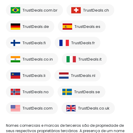
TrustDeals.com.br
TrustDeals.ch
TrustDeals.de
TrustDeals.es
TrustDeals.fi
TrustDeals.fr
TrustDeals.co.in
TrustDeals.it
TrustDeals.li
TrustDeals.nl
TrustDeals.no
TrustDeals.se
TrustDeals.com
TrustDeals.co.uk
Nomes comerciais e marcas de terceiros são de propriedade de
seus respectivos proprietários terciários. A presença de um nome