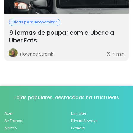
Dicas para economizar
9 formas de poupar com a Uber e a
Uber Eats
Florence Stroink
4 min
Lojas populares, destacadas na TrustDeals
Acer
Emirates
Air France
Etihad Airways
Alamo
Expedia