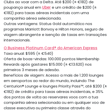
Clubs ao voar com a Delta. Até $200 (± €182) de
poupança anual em
Uber
e um crédito de $200 (±
€182) para taxas aéreas incidentais com uma
companhia aérea selecionada.
Outras vantagens: Status Gold automático nos
programas Marriott Bonvoy e Hilton Honors, seguro de
viagem abrangente e isenção de taxas em transações
internacionais.
O Business Platinum Card® do American Express
Taxa anual: $595 (± €540)
Oferta de boas-vindas: 100.000 pontos Membership
Rewards após gastares $15.000 (± €13.620) nos
primeiros 3 meses de adesão.
Benefícios de viagem: Acesso a mais de 1.200 lounges
em aeroportos ao redor do mundo, incluindo The
Centurion® Lounge e lounges Priority Pass™, até $200 (±
€182) de crédito para taxas aéreas incidentais, e 35%
dos pontos de volta ao reservares voos com a tua
companhia aérea selecionada ou em qualquer voo de
classe executiva ou primeira classe através do