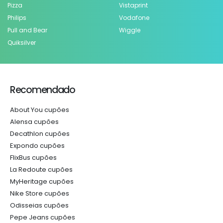
Pizza
Vistaprint
Philips
Vodafone
Pull and Bear
Wiggle
Quiksilver
Recomendado
About You cupões
Alensa cupões
Decathlon cupões
Expondo cupões
FlixBus cupões
La Redoute cupões
MyHeritage cupões
Nike Store cupões
Odisseias cupões
Pepe Jeans cupões