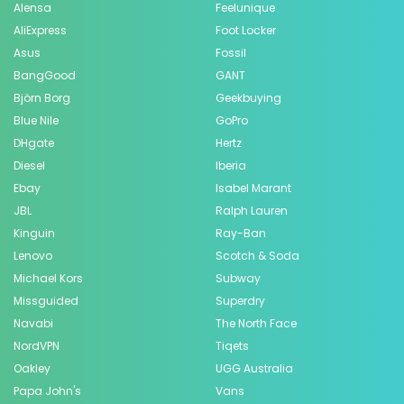
Alensa
Feelunique
AliExpress
Foot Locker
Asus
Fossil
BangGood
GANT
Björn Borg
Geekbuying
Blue Nile
GoPro
DHgate
Hertz
Diesel
Iberia
Ebay
Isabel Marant
JBL
Ralph Lauren
Kinguin
Ray-Ban
Lenovo
Scotch & Soda
Michael Kors
Subway
Missguided
Superdry
Navabi
The North Face
NordVPN
Tiqets
Oakley
UGG Australia
Papa John's
Vans