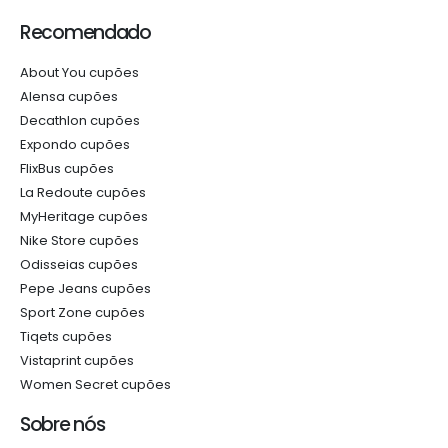
Recomendado
About You cupões
Alensa cupões
Decathlon cupões
Expondo cupões
FlixBus cupões
La Redoute cupões
MyHeritage cupões
Nike Store cupões
Odisseias cupões
Pepe Jeans cupões
Sport Zone cupões
Tiqets cupões
Vistaprint cupões
Women Secret cupões
Sobre nós