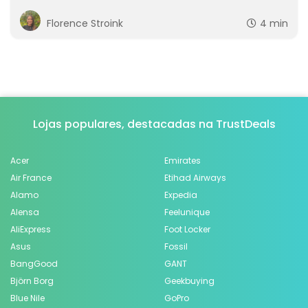
Florence Stroink
4 min
Lojas populares, destacadas na TrustDeals
Acer
Emirates
Air France
Etihad Airways
Alamo
Expedia
Alensa
Feelunique
AliExpress
Foot Locker
Asus
Fossil
BangGood
GANT
Björn Borg
Geekbuying
Blue Nile
GoPro