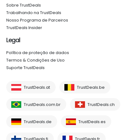
Sobre TrustDeals
Trabalhando na TrustDeals
Nosso Programa de Parceiros
TrustDeals Insider
Legal
Política de proteção de dados
Termos & Condições de Uso
Suporte TrustDeals
TrustDeals.at
TrustDeals.be
TrustDeals.com.br
TrustDeals.ch
TrustDeals.de
TrustDeals.es
TrustDeals.fi
TrustDeals.fr