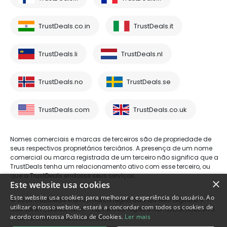
TrustDeals.co.in
TrustDeals.it
TrustDeals.li
TrustDeals.nl
TrustDeals.no
TrustDeals.se
TrustDeals.com
TrustDeals.co.uk
Nomes comerciais e marcas de terceiros são de propriedade de
seus respectivos proprietários terciários. A presença de um nome
comercial ou marca registrada de um terceiro não significa que a
TrustDeals tenha um relacionamento ativo com esse terceiro, ou
que a TrustDeals endosse seus serviços.
×
Este website usa cookies
Este website usa cookies para melhorar a experiência do usuário. Ao
© 2026 TrustDeals é uma marca registrada da AMS Digital B.V. -
utilizar o nosso website, estará a concordar com todos os cookies de
Oud Laren 1, 1251BL, Laren - número de registro comercial 80264174
acordo com nossa Política de Cookies.
Ler mais
- número de IVA: NL861609360B01