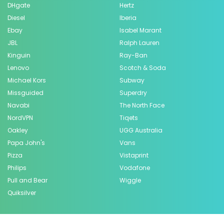
DHgate
Hertz
Diesel
Iberia
Ebay
Isabel Marant
JBL
Ralph Lauren
Kinguin
Ray-Ban
Lenovo
Scotch & Soda
Michael Kors
Subway
Missguided
Superdry
Navabi
The North Face
NordVPN
Tiqets
Oakley
UGG Australia
Papa John's
Vans
Pizza
Vistaprint
Philips
Vodafone
Pull and Bear
Wiggle
Quiksilver