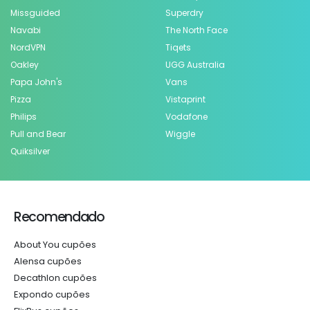
Missguided
Superdry
Navabi
The North Face
NordVPN
Tiqets
Oakley
UGG Australia
Papa John's
Vans
Pizza
Vistaprint
Philips
Vodafone
Pull and Bear
Wiggle
Quiksilver
Recomendado
About You cupões
Alensa cupões
Decathlon cupões
Expondo cupões