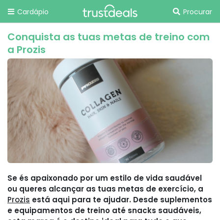
Cardápio
Procurar
Conquista as tuas metas de treino com
a Prozis
Se és apaixonado por um estilo de vida saudável
ou queres alcançar as tuas metas de exercício, a
Prozis
está aqui para te ajudar. Desde suplementos
e equipamentos de treino até snacks saudáveis,