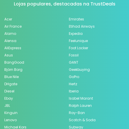
Lojas populares, destacadas na TrustDeals
Acer
Emirates
Air France
Etihad Airways
Alamo
Expedia
Alensa
Feelunique
AliExpress
Foot Locker
Asus
Fossil
BangGood
GANT
Björn Borg
Geekbuying
Blue Nile
GoPro
DHgate
Hertz
Diesel
Iberia
Ebay
Isabel Marant
JBL
Ralph Lauren
Kinguin
Ray-Ban
Lenovo
Scotch & Soda
Michael Kors
Subway