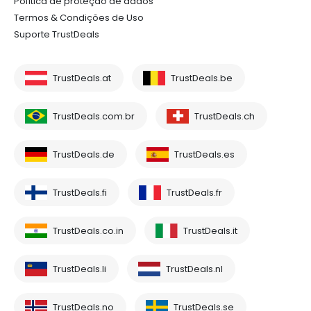
Política de proteção de dados
Termos & Condições de Uso
Suporte TrustDeals
TrustDeals.at
TrustDeals.be
TrustDeals.com.br
TrustDeals.ch
TrustDeals.de
TrustDeals.es
TrustDeals.fi
TrustDeals.fr
TrustDeals.co.in
TrustDeals.it
TrustDeals.li
TrustDeals.nl
TrustDeals.no
TrustDeals.se