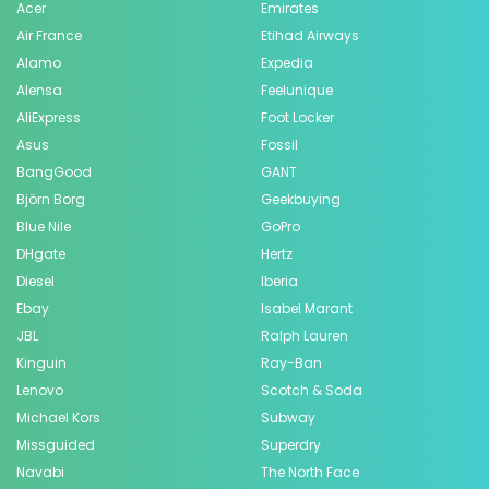
Acer
Emirates
Air France
Etihad Airways
Alamo
Expedia
Alensa
Feelunique
AliExpress
Foot Locker
Asus
Fossil
BangGood
GANT
Björn Borg
Geekbuying
Blue Nile
GoPro
DHgate
Hertz
Diesel
Iberia
Ebay
Isabel Marant
JBL
Ralph Lauren
Kinguin
Ray-Ban
Lenovo
Scotch & Soda
Michael Kors
Subway
Missguided
Superdry
Navabi
The North Face