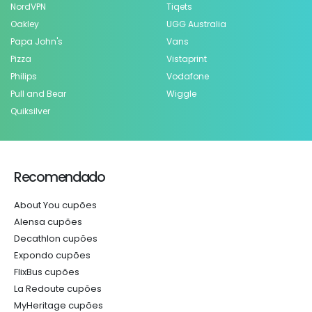
NordVPN
Tiqets
Oakley
UGG Australia
Papa John's
Vans
Pizza
Vistaprint
Philips
Vodafone
Pull and Bear
Wiggle
Quiksilver
Recomendado
About You cupões
Alensa cupões
Decathlon cupões
Expondo cupões
FlixBus cupões
La Redoute cupões
MyHeritage cupões