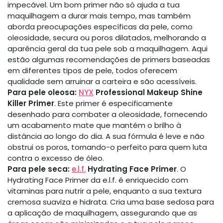
impecável. Um bom primer não só ajuda a tua
maquilhagem a durar mais tempo, mas também
aborda preocupações específicas da pele, como
oleosidade, secura ou poros dilatados, melhorando a
aparência geral da tua pele sob a maquilhagem. Aqui
estão algumas recomendações de primers baseadas
em diferentes tipos de pele, todos oferecem
qualidade sem arruinar a carteira e são acessíveis.
Para pele oleosa:
NYX
Professional Makeup Shine
Killer Primer
. Este primer é especificamente
desenhado para combater a oleosidade, fornecendo
um acabamento mate que mantém o brilho à
distância ao longo do dia. A sua fórmula é leve e não
obstrui os poros, tornando-o perfeito para quem luta
contra o excesso de óleo.
Para pele seca:
e.l.f.
Hydrating Face Primer
. O
Hydrating Face Primer da e.l.f. é enriquecido com
vitaminas para nutrir a pele, enquanto a sua textura
cremosa suaviza e hidrata. Cria uma base sedosa para
a aplicação de maquilhagem, assegurando que as