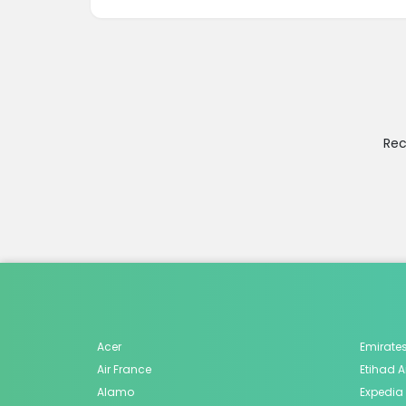
Rec
Acer
Emirate
Air France
Etihad 
Alamo
Expedia