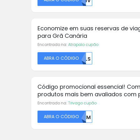
B21V
Economize em suas reservas de vi
para Grã Canária
Encontrado na:
Atrapalo cupão
ABRA O CÓDIGO
QULS
Código promocional essencial! Com
produtos mais bem avaliados com 
partir de €36
Encontrado na:
Trivago cupão
ABRA O CÓDIGO
VFRM