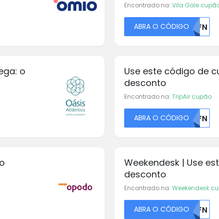
Encontrado na:
Vila Gale cupã
ABRA O CÓDIGO
U0FN
ega: o
Use este código de c
desconto
Encontrado na:
TripAir cupão
ABRA O CÓDIGO
U0FN
o
Weekendesk | Use es
desconto
Encontrado na:
Weekendesk c
ABRA O CÓDIGO
U0FN