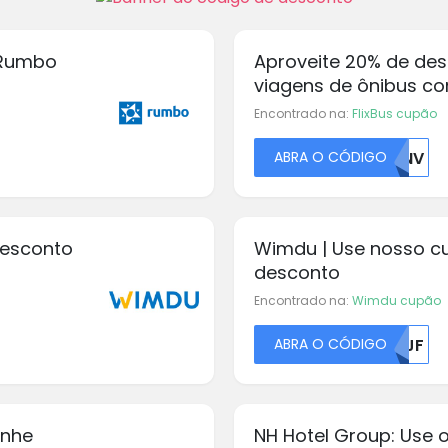
 Rumbo
Aproveite 20% de de
viagens de ônibus co
Encontrado na:
FlixBus cupão
ABRA O CÓDIGO
SFNV
desconto
Wimdu | Use nosso 
desconto
Encontrado na:
Wimdu cupão
ABRA O CÓDIGO
MDJF
anhe
NH Hotel Group: Use 