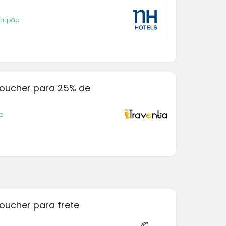
 cupão
 voucher para 25% de
o
voucher para frete