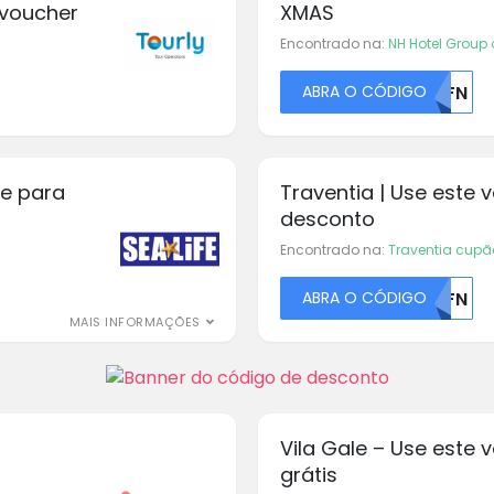
 voucher
XMAS
Encontrado na:
NH Hotel Group
ABRA O CÓDIGO
U0FN
fe para
Traventia | Use este
desconto
Encontrado na:
Traventia cupã
ABRA O CÓDIGO
U0FN
MAIS INFORMAÇÕES
Vila Gale – Use este 
grátis