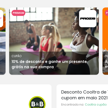
PREMIUM
P
CUPÃO
D
10% de desconto e ganhe um presente
A
grátis na sua compra
m
Desconto Cooltra de 
cupom em maio 2021
Encontrado na:
Cooltra cupão