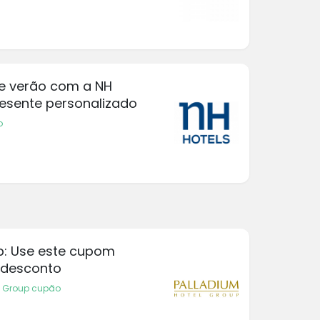
de verão com a NH
esente personalizado
o
p: Use este cupom
 desconto
l Group cupão