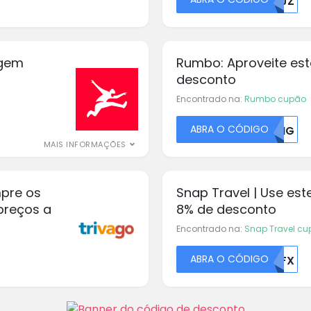
NJJZ
agem
Rumbo: Aproveite es
desconto
Encontrado na:
Rumbo cupão
ABRA O CÓDIGO
T0HG
MAIS INFORMAÇÕES
pre os
Snap Travel | Use es
preços a
8% de desconto
Encontrado na:
Snap Travel c
ABRA O CÓDIGO
OFFX