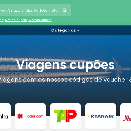
pão
Notino cupão
Worten cupão
Categorias
Viagens cupões
Viagens com os nossos códigos de voucher &