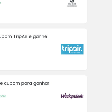
o
upom TripAir e ganhe
te cupom para ganhar
upão